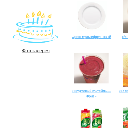
Фреш мультифруктовый
«Мо
Фотогалерея
«Фруктовый коктейль —
«Газ
Фриз»