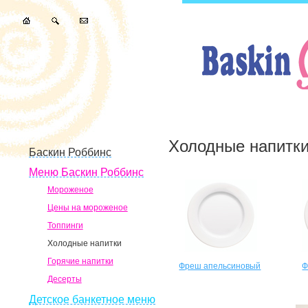
Холодные напитк
Баскин Роббинс
Меню Баскин Роббинс
Мороженое
Цены на мороженое
Топпинги
Холодные напитки
Горячие напитки
Фреш апельсиновый
Ф
Десерты
Детское банкетное меню